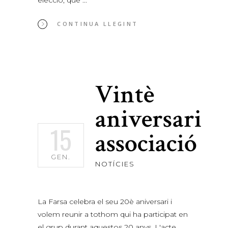
elecció, que
CONTINUA LLEGINT
Vintè
aniversari
15
associació
GEN.
NOTÍCIES
La Farsa celebra el seu 20è aniversari i
volem reunir a tothom qui ha participat en
el grup durant aquestos 20 anys. L'acte